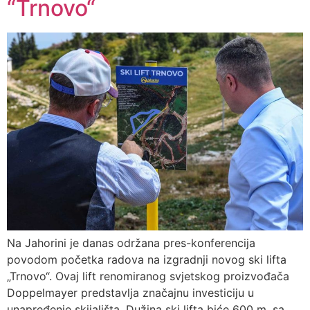
“Trnovo“
Na Jahorini je danas održana pres-konferencija
povodom početka radova na izgradnji novog ski lifta
„Trnovo“. Ovaj lift renomiranog svjetskog proizvođača
Doppelmayer predstavlja značajnu investiciju u
unapređenje skijališta. Dužina ski lifta biće 600 m, sa