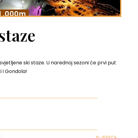
 staze
osvjetljene ski staze. U narednoj sezoni će prvi put
i i Gondola!
SLJEDEĆA