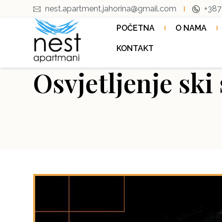
nest.apartment.jahorina@gmail.com
+387
POČETNA
O NAMA
KONTAKT
Osvjetljenje ski