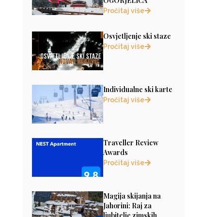
OGORJELICA
Pročitaj više
Osvjetljenje ski staze
Pročitaj više
Individualne ski karte
Pročitaj više
Traveller Review
Awards
Pročitaj više
Magija skijanja na
Jahorini: Raj za
ljubitelje zimskih