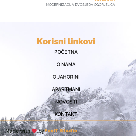
MODERNIZACIJA DVOSJEDA OGORJELICA
Korisni linkovi
POČETNA
O NAMA
O JAHORINI
APARTMANI
NOVOSTI
KONTAKT
FoxiT Studio
Made with
by