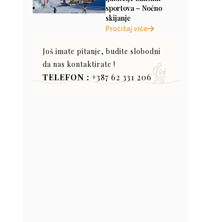
sportova – Noćno
skijanje
Pročitaj više
Još imate pitanje, budite slobodni
da nas kontaktirate !
TELEFON :
+387 62 331 206